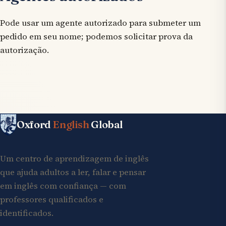
Pode usar um agente autorizado para submeter um
pedido em seu nome; podemos solicitar prova da
autorização.
Oxford
English
Global
Um centro de aprendizagem de inglês
que ajuda adultos a ler, falar e pensar
em inglês com confiança — com
professores qualificados e
identificados.