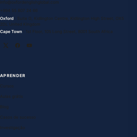
info@oxfordenglishglobal.com
+994 55 807 24 66
Oxford
· Suite G, Kidlington Centre, Kidlington High Street, OX5
2DL United Kingdom
Cape Town
· 1st Floor, 105 Long Street, 8001 South Africa
APRENDER
Cursos
Aulas grátis
Blog
Casos de sucesso
Investigação