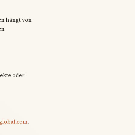
en hängt von
en
rekte oder
global.com
.