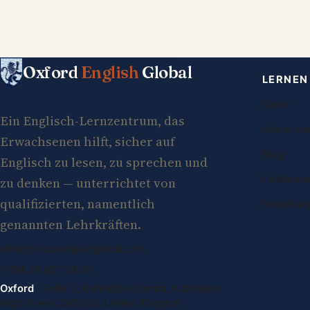
Oxford
English
Global
LERNEN
Kurse
Ein Englisch-Lernzentrum, das
Gratis-Le
Erwachsenen hilft, sicher auf
Blog
Englisch zu lesen, zu sprechen und
Fallstudie
zu denken — unterrichtet von
qualifizierten, namentlich
Forschun
genannten Lehrkräften.
info@oxfordenglishglobal.com
+994 55 807 24 66
Oxford
· Suite G, Kidlington Centre, Kidlington
High Street, OX5 2DL United Kingdom