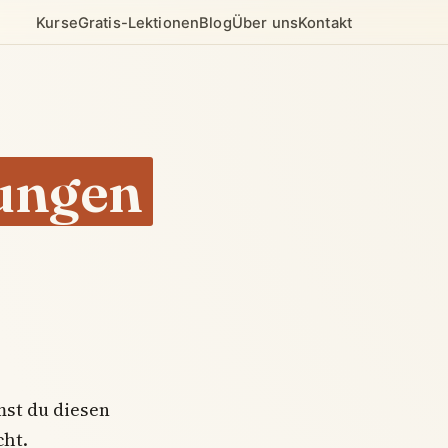
Kurse
Gratis-Lektionen
Blog
Über uns
Kontakt
ungen
mst du diesen
cht.